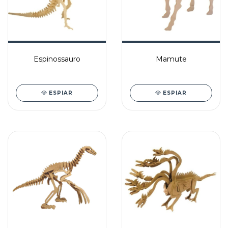
Espinossauro
Mamute
ESPIAR
ESPIAR