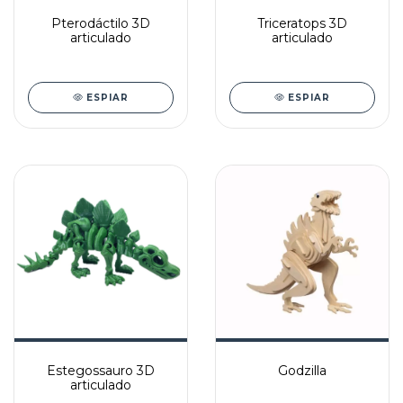
Pterodáctilo 3D
Triceratops 3D
articulado
articulado
ESPIAR
ESPIAR
Godzilla
Estegossauro 3D
articulado