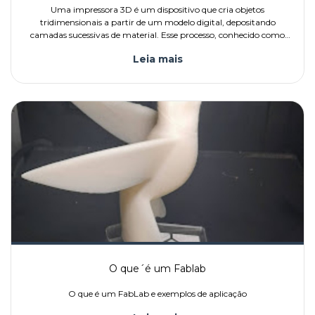
Uma impressora 3D é um dispositivo que cria objetos
tridimensionais a partir de um modelo digital, depositando
camadas sucessivas de material. Esse processo, conhecido como
fabricação aditiva ou prototipagem rápida, permite transformar
Leia mais
projetos digit
O que´é um Fablab
O que é um FabLab e exemplos de aplicação