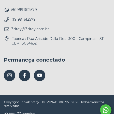
5519991612579
(19)991612579
3dtoy@3dtoy.com.br
Fabrica : Rua Aristide Dalla Dea, 300 - Campinas - SP -
CEP 13064652
Permaneça conectado
Copyright Fablab 3dtoy - 00292678000195 - 2026. Todos os direitos
reservados.