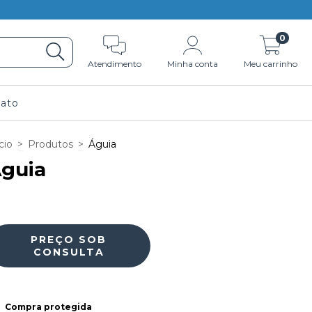
0
Atendimento
Minha conta
Meu carrinho
ato
cio
>
Produtos
>
Águia
guia
Compra protegida